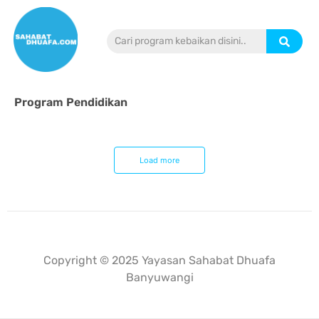
Program Pendidikan
Load more
Dibuat oleh
Mulaiweb.com
Donasii.com
dan
Mitra Fundraising
–
Digital Fundraising
Copyright © 2025
Yayasan Sahabat Dhuafa
Banyuwangi